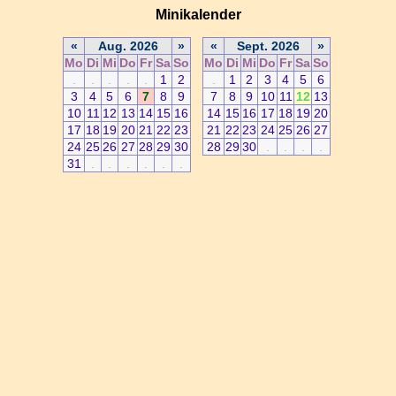
Minikalender
«
Aug. 2026
»
«
Sept. 2026
»
Mo
Di
Mi
Do
Fr
Sa
So
Mo
Di
Mi
Do
Fr
Sa
So
.
.
.
.
.
1
2
.
1
2
3
4
5
6
3
4
5
6
7
8
9
7
8
9
10
11
12
13
10
11
12
13
14
15
16
14
15
16
17
18
19
20
17
18
19
20
21
22
23
21
22
23
24
25
26
27
24
25
26
27
28
29
30
28
29
30
.
.
.
.
31
.
.
.
.
.
.